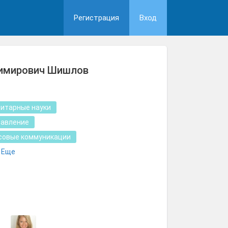
Регистрация
Вход
имирович Шишлов
нитарные науки
равление
совые коммуникации
Еще