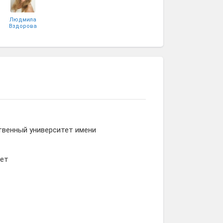
Людмила
Вздорова
твенный университет имени
тет