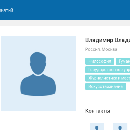
риятий
Владимир Влад
Россия, Москва
Философия
Гума
Государственное уп
Журналистика и мас
Искусствознание
Контакты