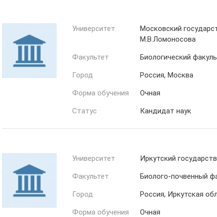
Университет
Московский государс
М.В.Ломоносова
Факультет
Биологический факул
Город
Россия, Москва
Форма обучения
Очная
Статус
Кандидат наук
Университет
Иркутский государств
Факультет
Биолого-почвенный ф
Город
Россия, Иркутская об
Форма обучения
Очная