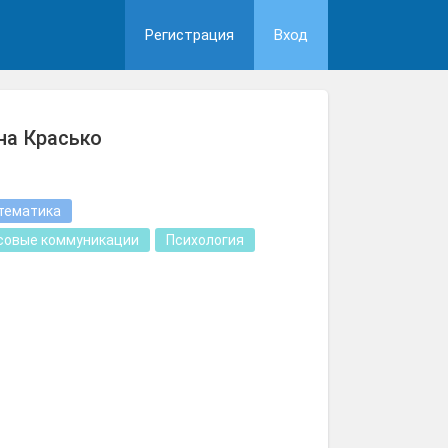
Регистрация
Вход
на Красько
тематика
совые коммуникации
Психология