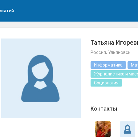
риятий
Татьяна Игорев
Россия, Ульяновск
Информатика
Ма
Журналистика и мас
Социология
Контакты