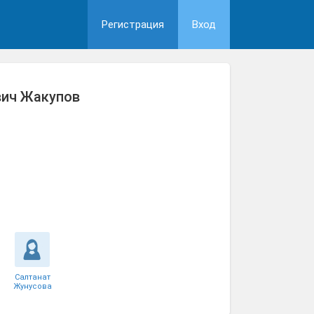
Регистрация
Вход
вич Жакупов
Салтанат
Жунусова