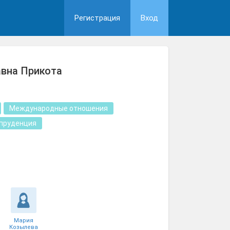
Регистрация
Вход
вна Прикота
Международные отношения
пруденция
Мария
Козылева