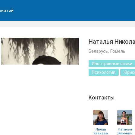
риятий
Наталья Никола
Беларусь, Гомель
Иностранные языки
Психология
Юрис
Контакты
Лилия
Наталья
Хазиева
Журович