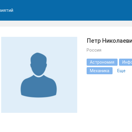
риятий
Петр Николаеви
Россия
Астрономия
Инф
Механика
Еще