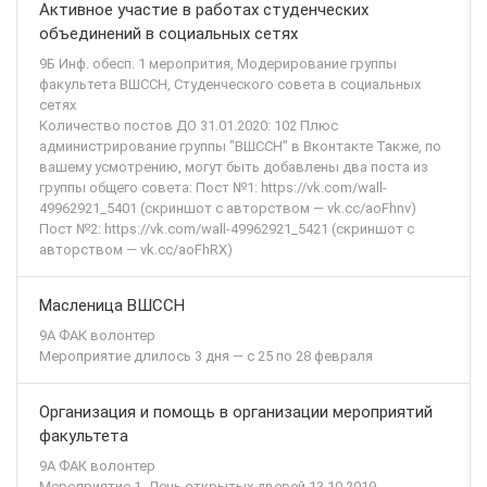
Активное участие в работах студенческих
объединений в социальных сетях
9Б Инф. обесп. 1 меропрития, Модерирование группы
факультета ВШССН, Студенческого совета в социальных
сетях
Количество постов ДО 31.01.2020: 102 Плюс
администрирование группы "ВШССН" в Вконтакте Также, по
вашему усмотрению, могут быть добавлены два поста из
группы общего совета: Пост №1: https://vk.com/wall-
49962921_5401 (скриншот с авторством — vk.cc/aoFhnv)
Пост №2: https://vk.com/wall-49962921_5421 (скриншот с
авторством — vk.cc/aoFhRX)
Масленица ВШССН
9А ФАК волонтер
Мероприятие длилось 3 дня — с 25 по 28 февраля
Организация и помощь в организации мероприятий
факультета
9А ФАК волонтер
Мероприятие 1. День открытых дверей 13.10.2019