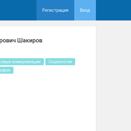
Регистрация
Вход
рович Шакиров
совые коммуникации
Социология
софия