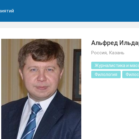
риятий
Альфред Ильда
Россия, Казань
Журналистика и мас
Филология
Фило