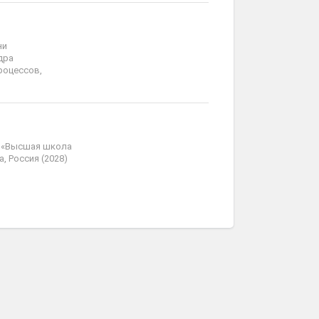
ни
дра
роцессов,
т «Высшая школа
, Россия (2028)