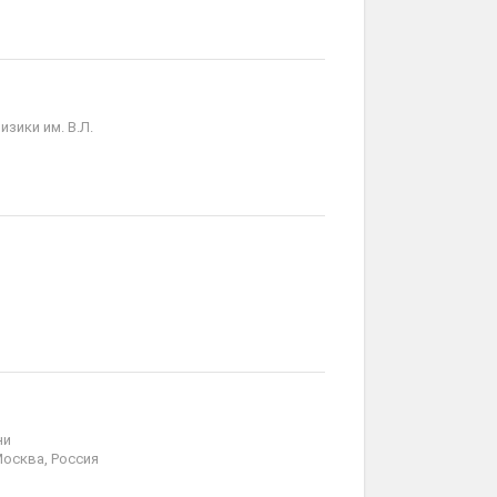
зики им. В.Л.
ни
Москва, Россия