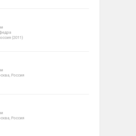
ни
афедра
оссия (2011)
ни
сква, Россия
ни
сква, Россия