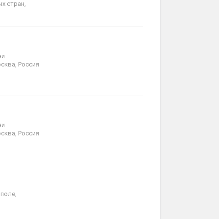
х стран,
ни
сква, Россия
ни
сква, Россия
ополе,