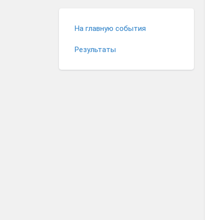
На главную события
Результаты