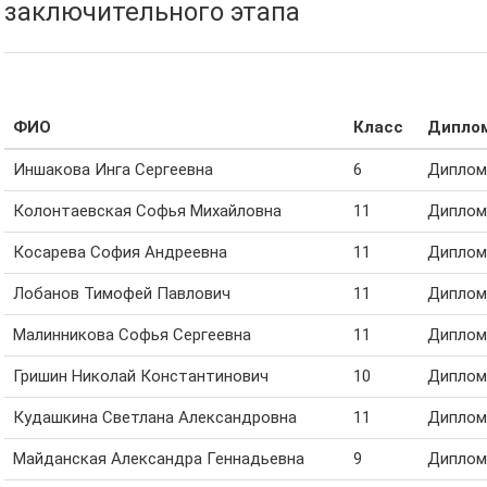
заключительного этапа
ФИО
Класс
Дипло
Иншакова Инга Сергеевна
6
Диплом 
Колонтаевская Софья Михайловна
11
Диплом 
Косарева София Андреевна
11
Диплом 
Лобанов Тимофей Павлович
11
Диплом 
Малинникова Софья Сергеевна
11
Диплом 
Гришин Николай Константинович
10
Диплом 
Кудашкина Светлана Александровна
11
Диплом 
Майданская Александра Геннадьевна
9
Диплом 