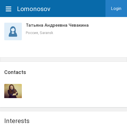
Lomonosov
Login
Татьяна Андреевна Чевакина
Россия, Saransk
Сontacts
Interests