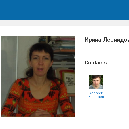
Ирина Леонидов
Сontacts
Алексей
Каратаев