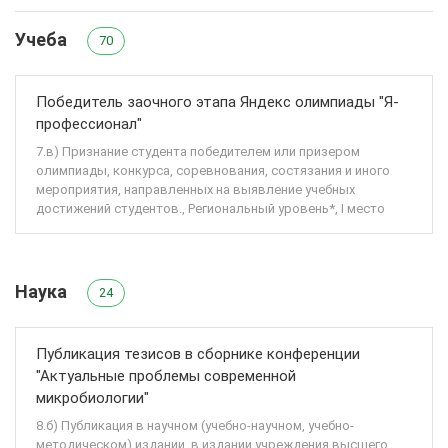
Учеба
70
Победитель заочного этапа Яндекс олимпиады "Я-
профессионал"
7.в) Признание студента победителем или призером
олимпиады, конкурса, соревнования, состязания и иного
мероприятия, направленных на выявление учебных
достижений студентов., Региональный уровень*, I место
Наука
24
Публикация тезисов в сборнике конференции
"Актуальные проблемы современной
микробиологии"
8.б) Публикация в научном (учебно-научном, учебно-
методическом) издании, в издании учреждения высшего