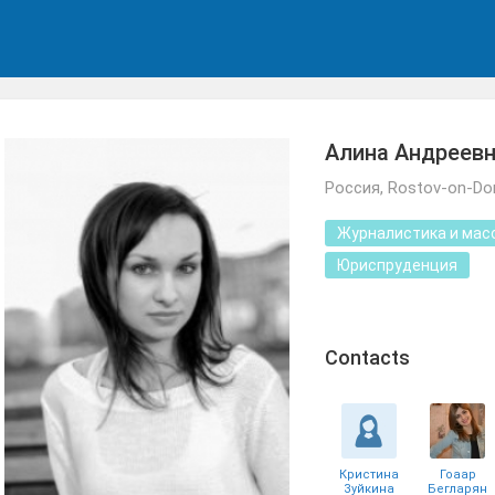
Алина Андреев
Россия, Rostov-on-Do
Журналистика и мас
Юриспруденция
Сontacts
Кристина
Гоаар
Зуйкина
Бегларян