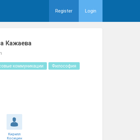
Register
Login
на Кажаева
n
совые коммуникации
Философия
Кирилл
Косицин