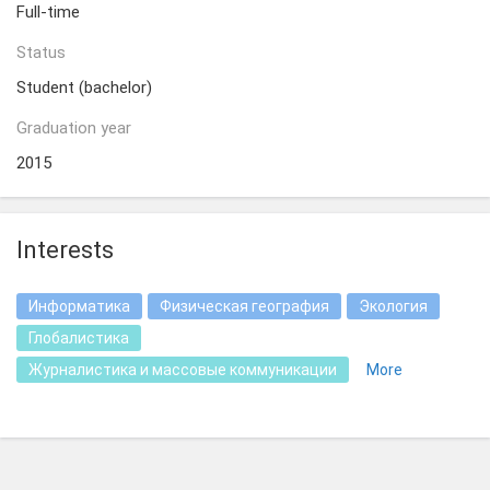
Full-time
Status
Student (bachelor)
Graduation year
2015
Interests
Информатика
Физическая география
Экология
Глобалистика
Журналистика и массовые коммуникации
More