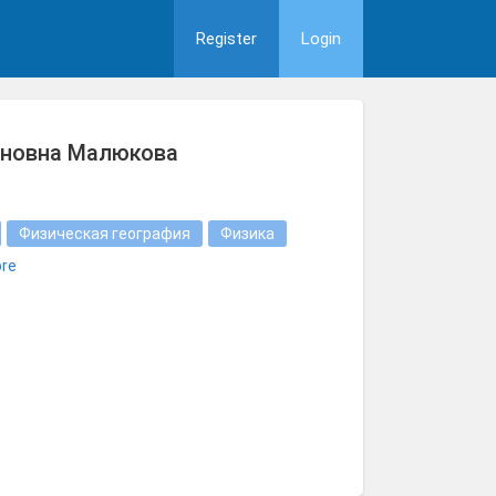
Register
Login
новна Малюкова
Физическая география
Физика
re