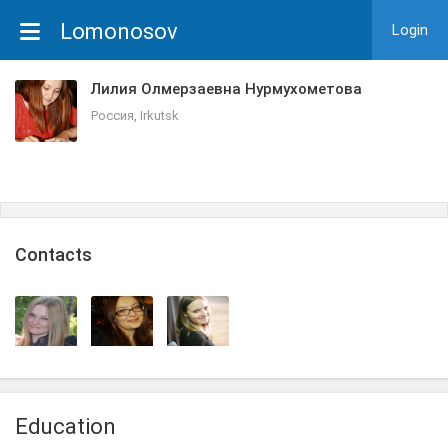
Lomonosov
Login
Лилия Олмерзаевна Нурмухометова
Россия, Irkutsk
Сontacts
Education