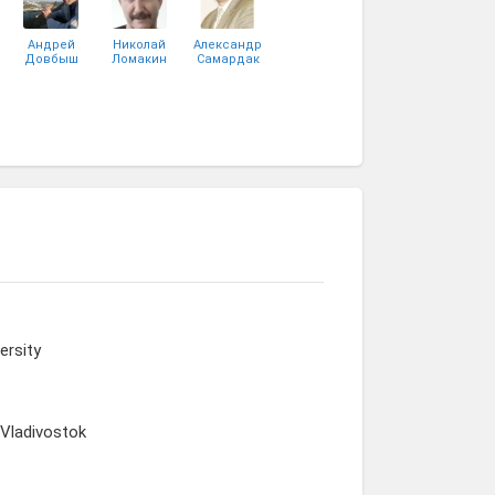
Андрей
Николай
Александр
Довбыш
Ломакин
Самардак
ersity
 Vladivostok