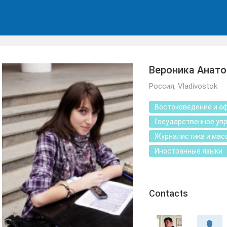
Вероника Анато
Россия, Vladivostok
Востоковедение и а
Государственное уп
Журналистика и мас
Иностранные языки
Сontacts