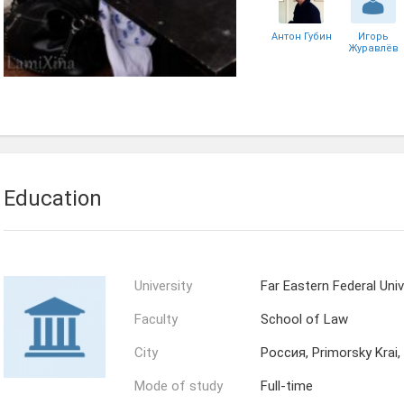
Антон Губин
Игорь
Журавлёв
Евгений
Антипов
Education
University
Far Eastern Federal Univ
Faculty
School of Law
City
Россия, Primorsky Krai,
Mode of study
Full-time