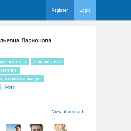
Register
Login
льевна Ларионова
фриканистика
Глобалистика
равление
совые коммуникации
More
View all contacts