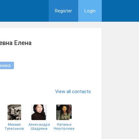
Register
Login
евна Елена
аника
View all contacts
Михаил
Александра
Наталья
Туласынов
Шадрина
Неустроева