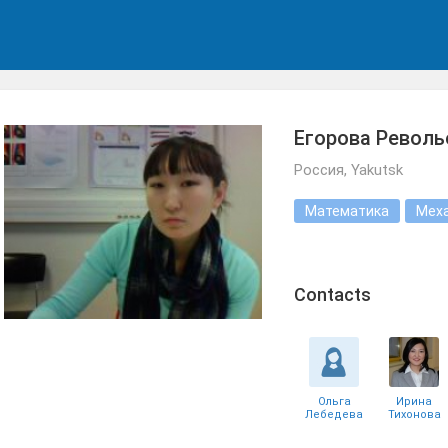
Егорова Револь
Россия, Yakutsk
Математика
Мех
Сontacts
Ольга
Ирина
Лебедева
Тихонова