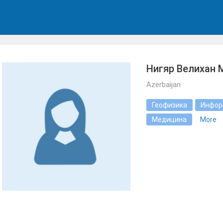
Нигяр Велихан 
Azerbaijan
Геофизика
Инфор
Медицина
More