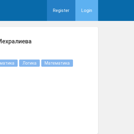
Register
Login
Мехралиева
матика
Логика
Математика