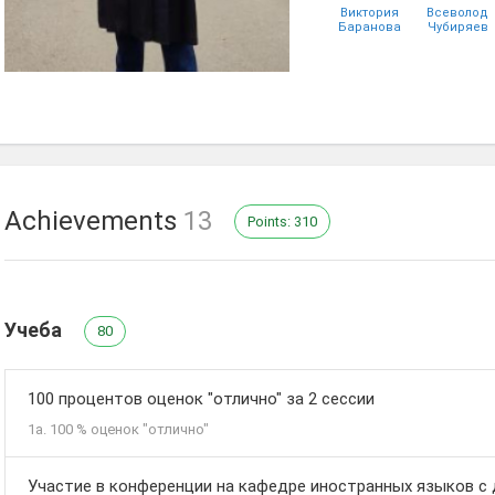
Виктория
Всеволод
Баранова
Чубиряев
Георгий
Иван
Просяник
Прокофьев
Achievements
13
Points: 310
Учеба
80
100 процентов оценок "отлично" за 2 сессии
1а. 100 % оценок "отлично"
Участие в конференции на кафедре иностранных языков с д