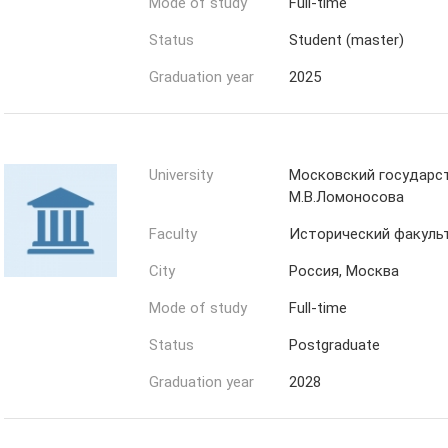
Mode of study
Full-time
Status
Student (master)
Graduation year
2025
University
Московский государс
М.В.Ломоносова
Faculty
Исторический факуль
City
Россия, Москва
Mode of study
Full-time
Status
Postgraduate
Graduation year
2028