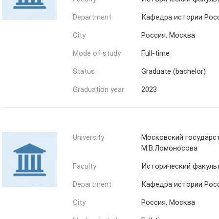
Department
Кафедра истории Росс
City
Россия, Москва
Mode of study
Full-time
Status
Graduate (bachelor)
Graduation year
2023
University
Московский государс
М.В.Ломоносова
Faculty
Исторический факуль
Department
Кафедра истории Росс
City
Россия, Москва