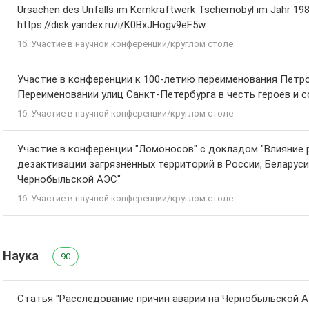
Ursachen des Unfalls im Kernkraftwerk Tschernobyl im Jahr 1
https://disk.yandex.ru/i/K0BxJHogv9eF5w
1б. Участие в научной конференции/круглом столе
Участие в конференции к 100-летию переименования Петро
Переименовании улиц Санкт-Петербурга в честь героев и
1б. Участие в научной конференции/круглом столе
Участие в конференции "Ломоносов" с докладом "Влияние 
дезактивации загрязнённых территорий в России, Беларуси 
Чернобыльской АЭС"
1б. Участие в научной конференции/круглом столе
Наука
90
Статья "Расследование причин аварии на Чернобыльской АЭ