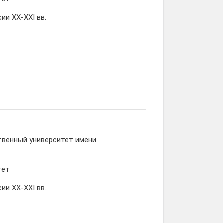
ии XX-XXI вв.
твенный университет имени
тет
ии XX-XXI вв.