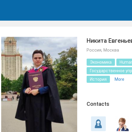
Никита Евгенье
Россия, Москва
Экономика
Human
Государственное уп
История
More
Сontacts