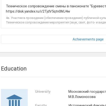
Техническое сопровождение смены в пансионате "Буревест
https://disk.yandex.ru/i/2TjdV5qtn0MJ4w
4в. Участие в проведении (обеспечении проведения) публичной кул
Техническое сопровождение мероприятия (звук, свет, фото- и виде
Achievements page
Education
University
Московский государс
М.В.Ломоносова
Faculty
Исторический факуль