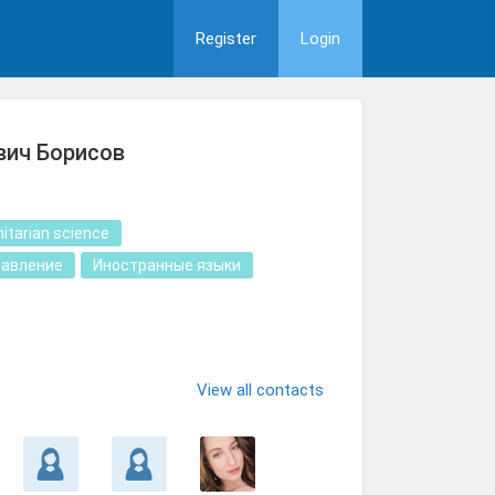
Register
Login
вич Борисов
itarian science
равление
Иностранные языки
View all contacts