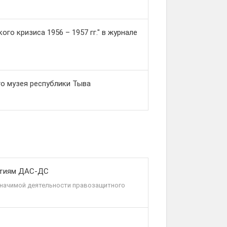
о кризиса 1956 – 1957 гг." в журнале
о музея республики Тыва
итиям ДАС-ДС
-значимой деятельности правозащитного