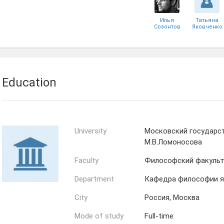
Илья
Татьяна
Созонтов
Яковченко
Елизавета
Елизавета
Новикова
Буряк
Education
University
Московский государс
М.В.Ломоносова
Faculty
Философский факуль
Department
Кафедра философии я
City
Россия, Москва
Mode of study
Full-time