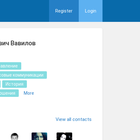
Register
Login
вич Вавилов
равление
совые коммуникации
История
ошения
More
View all contacts