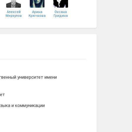
Алексей
Арина
Оксана
Меркулов
Крючкова
Гридина
Анастасия
Алёна
Екатерина
Милославская
Шалина
Алексеева
твенный университет имени
тет
зыка и коммуникации