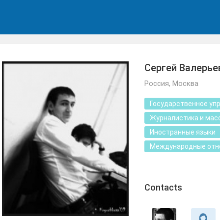
Сергей Валерье
Россия, Москва
Государственное уп
Журналистика и мас
Иностранные языки
Международные отн
Сontacts