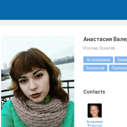
Анастасия Вале
Россия, Donetsk
Астрономия
Биои
Биология
Геологи
Сontacts
Владимир
Федосов