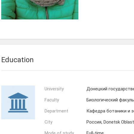
Education
University
Донецкий государств
Faculty
Биологический факул
Department
Кафедра ботаники и э
City
Россия, Donetsk Oblast
Mode of study
Full-time