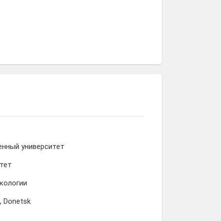
енный университет
ьтет
кологии
, Donetsk