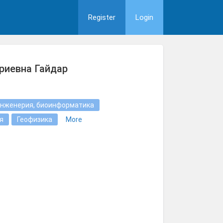
Register
Login
риевна Гайдар
нженерия, биоинформатика
я
Геофизика
More