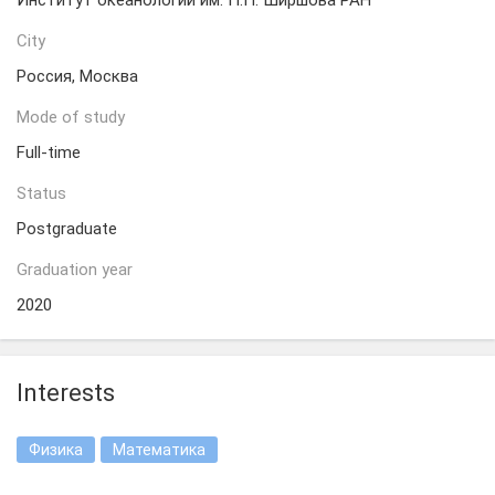
Институт океанологии им. П.П. Ширшова РАН
City
Россия, Москва
Mode of study
Full-time
Status
Postgraduate
Graduation year
2020
Interests
Физика
Математика