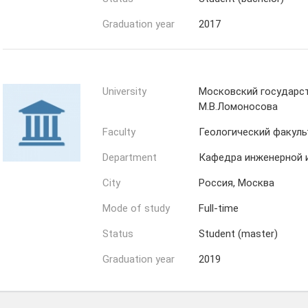
Graduation year
2017
University
Московский государс
М.В.Ломоносова
Faculty
Геологический факуль
Department
Кафедра инженерной и
City
Россия, Москва
Mode of study
Full-time
Status
Student (master)
Graduation year
2019