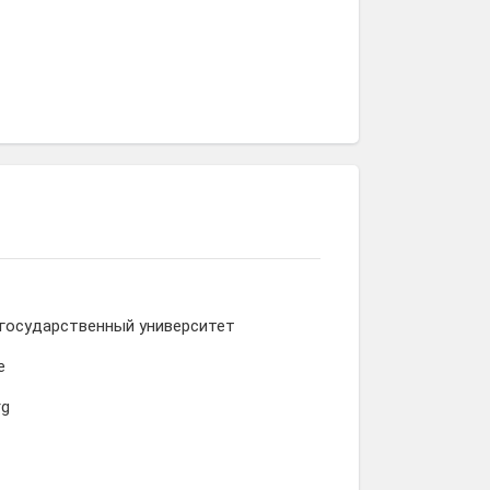
 государственный университет
е
rg