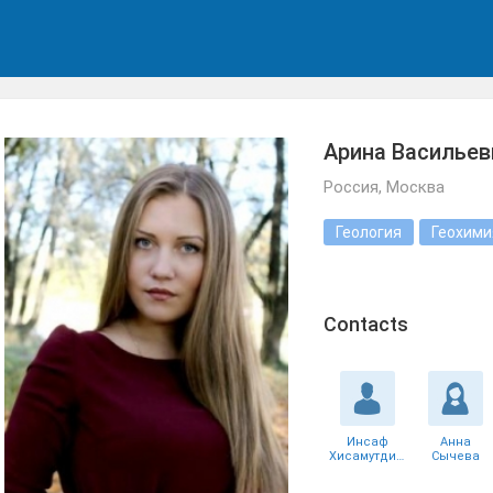
Арина Васильев
Россия, Москва
Геология
Геохими
Сontacts
Инсаф
Анна
Хисамутдинов
Сычева