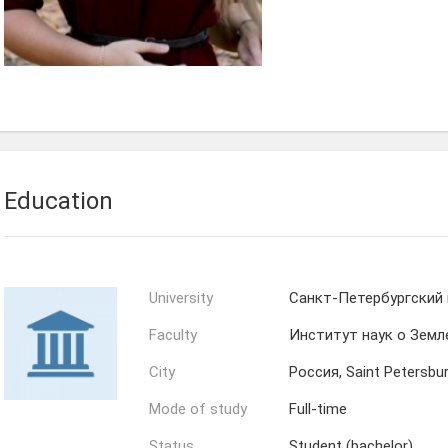
Education
University
Санкт-Петербургский
Faculty
Институт наук о Земл
City
Россия, Saint Petersbu
Mode of study
Full-time
Status
Student (bachelor)