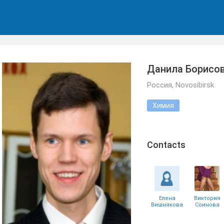
Данила Борисо
Россия, Novosibirsk
Химия
Сontacts
Елена
Виктория
Вишнякова
Соинова