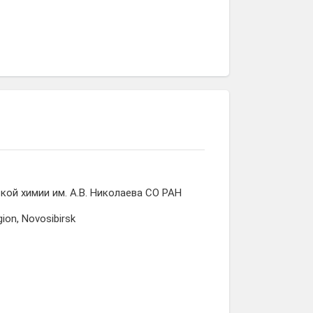
Михаил
Игорь
Ольга
Огиенко
Ильин
Антонова
кой химии им. А.В. Николаева СО РАН
ion, Novosibirsk