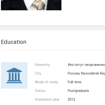
Марина
Мариана
Колесова
Рахманова
Education
University
Институт неорганичес
City
Россия, Novosibirsk Reg
Mode of study
Full-time
Status
Postgraduate
Graduation year
2012