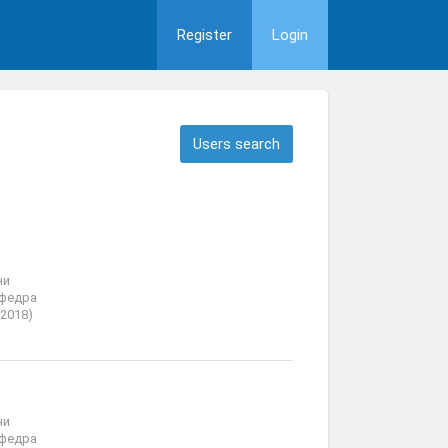
Register
Login
Users search
ни
афедра
2018)
ни
афедра