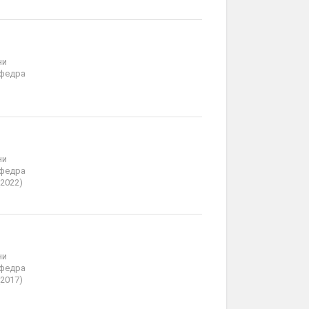
ни
афедра
ни
афедра
2022)
ни
афедра
2017)