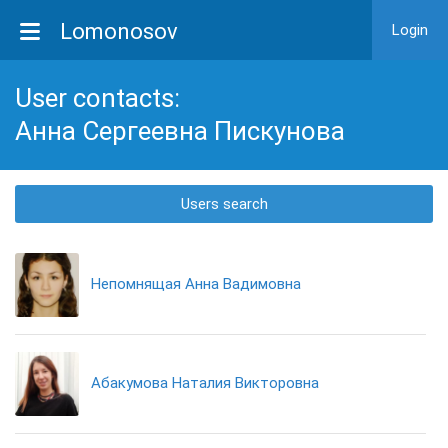
Lomonosov
Login
User contacts:
Анна Сергеевна Пискунова
Users search
Непомнящая Анна Вадимовна
Абакумова Наталия Викторовна