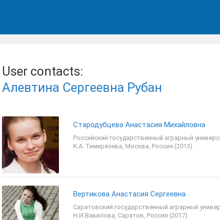
User contacts:
Алевтина Сергеевна Рубан
Стародубцева Анастасия Михайловна
Российский государственный аграрный универс
К.А. Тимирязева, Москва, Россия (2013)
Вертикова Анастасия Сергеевна
Саратовский государственный аграрный универ
Н.И.Вавилова, Саратов, Россия (2017)