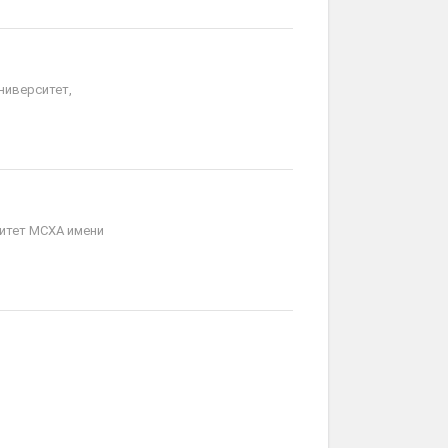
ниверситет,
итет МСХА имени