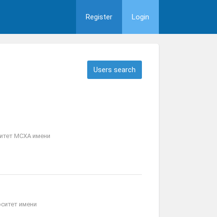
Register
Login
Users search
итет МСХА имени
ситет имени