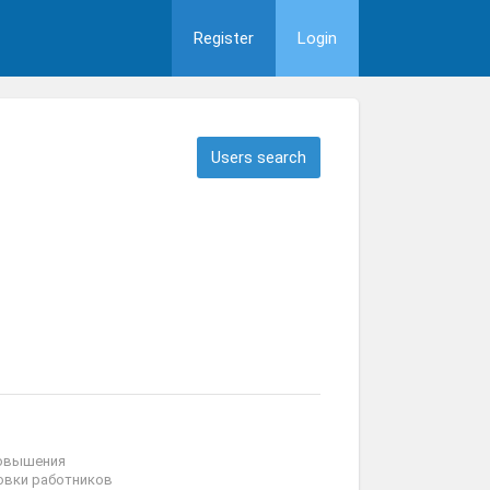
Register
Login
Users search
повышения
овки работников