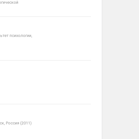
огической
ьтет психологии,
к, Россия (2011)