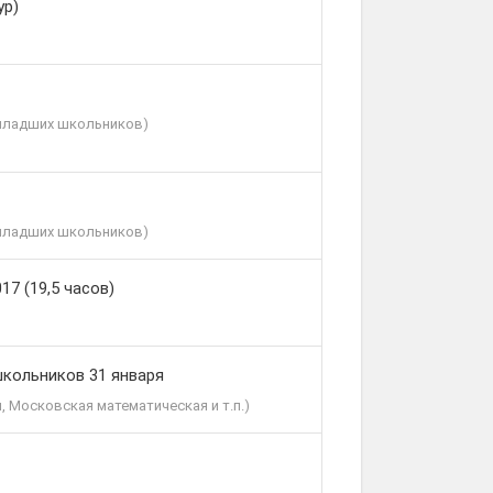
ур)
 младших школьников)
 младших школьников)
17 (19,5 часов)
школьников 31 января
 Московская математическая и т.п.)